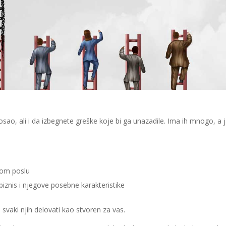
ao, ali i da izbegnete greške koje bi ga unazadile. Ima ih mnogo, a 
kom poslu
biznis i njegove posebne karakteristike
e svaki njih delovati kao stvoren za vas.