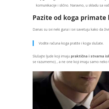
komunikacije i slično. Naravno, u skladu sa va
Pazite od koga primate 
Danas su svi neki gurui i svi savetuju kako da živi
Vodite računa koga pratite i koga slušate.
Slušajte ljude koji imaju
praktična i stvarna i
se razumemo) , a ne one koji imaju samo neko t