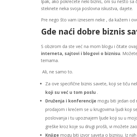
Ipak, ako pokrećete neki biznis, oni su nešto sa č
steknete neka svoja poslovna iskustva, dajete.
Pre nego što vam iznesem neke , da kažem i o
Gde naći dobre biznis s
S obzirom da ste već na mom blogu i čitate ovaj
interneta, sajtovi i blogovi o biznisu
. Možete
temama.
Ali, ne samo to.
Za ove specifične biznis savete, koji se tiču 
koji su već u tom poslu
.
Druženja i konferencije
mogu biti jedan od n
prodajom i krećem se u krugovima ljudi koji s
poslovanja i tu upoznajem ljude koji su u mojo
greške kroz koje su drugi prošli, vi možete zaob
Knjige
mogu biti izvor saveta o biznisu. Iz njih