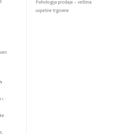
d
Psihologija prodaje – veština
uspešne trgovine
ovim
h
 i
eke
e,