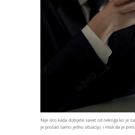
Nije isto kada dobijete savet od nekoga ko je zai
je prošao samo jednu situaciju i misli da je preš