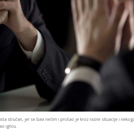
sta stručan, jer se bavi nečim i prošao je kroz razne situacije i nekog
ao igricu.