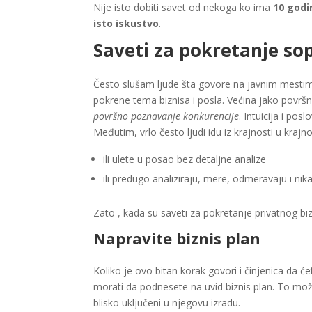
Nije isto dobiti savet od nekoga ko ima
10 godi
isto iskustvo
.
Saveti za pokretanje s
Često slušam ljude šta govore na javnim mest
pokrene tema biznisa i posla. Većina jako površ
površno poznavanje konkurencije
. Intuicija i po
Međutim, vrlo često ljudi idu iz krajnosti u kraj
ili ulete u posao bez detaljne analize
ili predugo analiziraju, mere, odmeravaju i ni
Zato , kada su saveti za pokretanje privatnog biz
Napravite biznis plan
Koliko je ovo bitan korak govori i činjenica da ć
morati da podnesete na uvid biznis plan. To može 
blisko uključeni u njegovu izradu.