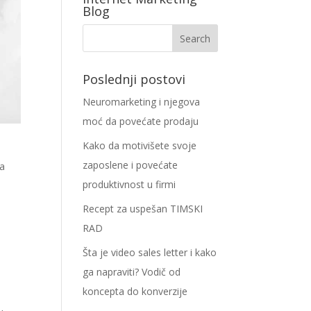
Blog
Poslednji postovi
Neuromarketing i njegova
moć da povećate prodaju
Kako da motivišete svoje
zaposlene i povećate
ja
produktivnost u firmi
Recept za uspešan TIMSKI
RAD
Šta je video sales letter i kako
ga napraviti? Vodič od
koncepta do konverzije