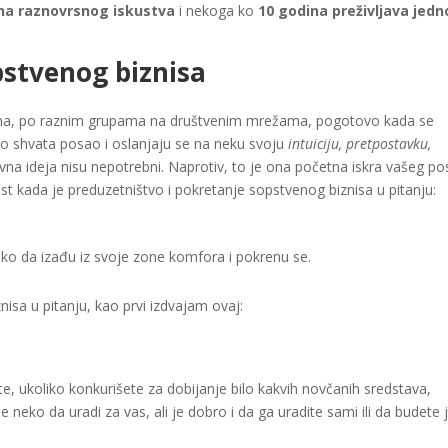
na raznovrsnog iskustva
i nekoga ko
10 godina preživljava jedn
opstvenog biznisa
ima, po raznim grupama na društvenim mrežama, pogotovo kada se
no shvata posao i oslanjaju se na neku svoju
intuiciju, pretpostavku,
slovna ideja nisu nepotrebni. Naprotiv, to je ona početna iskra vašeg pos
nost kada je preduzetništvo i pokretanje sopstvenog biznisa u pitanju:
kako da izađu iz svoje zone komfora i pokrenu se.
nisa u pitanju, kao prvi izdvajam ovaj:
ete, ukoliko konkurišete za dobijanje bilo kakvih novčanih sredstava,
neko da uradi za vas, ali je dobro i da ga uradite sami ili da budete 