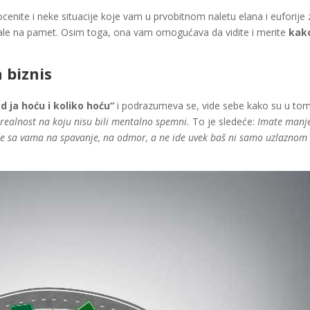
enite i neke situacije koje vam u prvobitnom naletu elana i euforije
pale na pamet. Osim toga, ona vam omogućava da vidite i merite
kako
 biznis
d ja hoću i koliko hoću“
i podrazumeva se, vide sebe kako su u to
–
realnost na koju nisu bili mentalno spemni.
To je sledeće:
Imate manj
de sa vama na spavanje, na odmor, a ne ide uvek baš ni samo uzlaznom