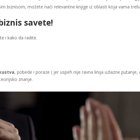
šim biznisom, možete naći relevantne knjige iz oblasti koja vama treb
biznis savete!
te i kako da radite.
skustva
, pobede i poraze ( jer uspeh nije ravna linija uzlazne putanje,
eorijsko znanje.