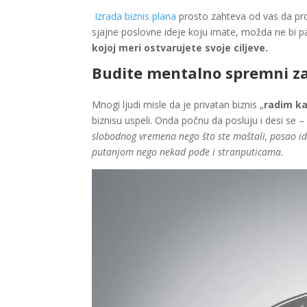
Izrada biznis plana
prosto zahteva od vas da proc
sjajne poslovne ideje koju imate, možda ne bi 
kojoj meri ostvarujete svoje ciljeve.
Budite mentalno spremni za
Mnogi ljudi misle da je privatan biznis „
radim ka
biznisu uspeli. Onda počnu da posluju i desi se 
slobodnog vremena nego što ste maštali, posao i
putanjom
nego nekad pođe i stranputicama.