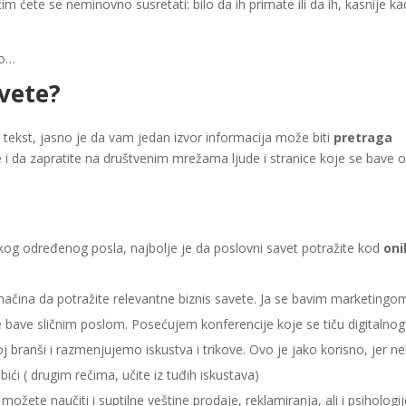
im ćete se neminovno susretati: bilo da ih primate ili da ih, kasnije ka
vo…
avete?
 tekst, jasno je da vam jedan izvor informacija može biti
pretraga
 i da zapratite na društvenim mrežama ljude i stranice koje se bave 
nekog određenog posla, najbolje je da poslovni savet potražite kod
oni
ačina da potražite relevantne biznis savete. Ja se bavim marketingom
e bave sličnim poslom. Posećujem konferencije koje se tiču digitalnog
j branši i razmenjujemo iskustva i trikove. Ovo je jako korisno, jer n
ići ( drugim rečima, učite iz tuđih iskustava)
 možete naučiti i suptilne veštine prodaje, reklamiranja, ali i psihologij