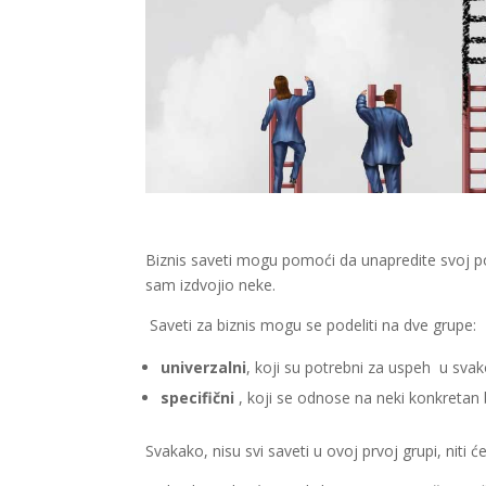
Biznis saveti mogu pomoći da unapredite svoj pos
sam izdvojio neke.
Saveti za biznis mogu se podeliti na dve grupe:
univerzalni
, koji su potrebni za uspeh u sva
specifični
, koji se odnose na neki konkretan 
Svakako, nisu svi saveti u ovoj prvoj grupi, niti ć