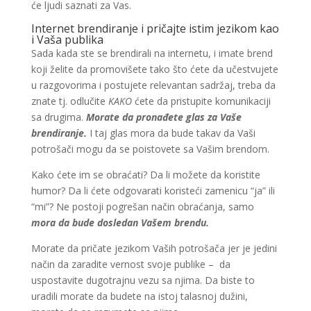
će ljudi saznati za Vas.
Internet brendiranje i pričajte istim jezikom kao
i Vaša publika
Sada kada ste se brendirali na internetu, i imate brend
koji želite da promovišete tako što ćete da učestvujete
u razgovorima i postujete relevantan sadržaj, treba da
znate tj. odlučite
KAKO
ćete da pristupite komunikaciji
sa drugima.
Morate da pronađete glas za Vaše
brendiranje.
I taj glas mora da bude takav da Vaši
potrošači mogu da se poistovete sa Vašim brendom.
Kako ćete im se obraćati? Da li možete da koristite
humor? Da li ćete odgovarati koristeći zamenicu “ja” ili
“mi”? Ne postoji pogrešan način obraćanja, samo
mora da bude dosledan Vašem brendu.
Morate da pričate jezikom Vaših potrošača jer je jedini
način da zaradite vernost svoje publike – da
uspostavite dugotrajnu vezu sa njima. Da biste to
uradili morate da budete na istoj talasnoj dužini,