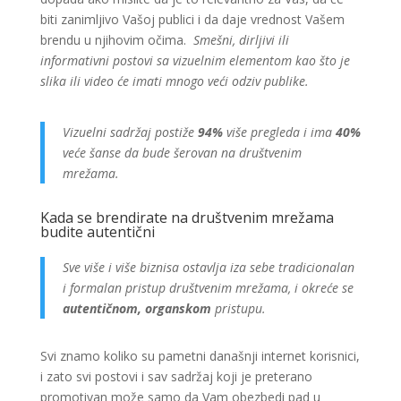
biti zanimljivo Vašoj publici i da daje vrednost Vašem
brendu u njihovim očima.
Smešni, dirljivi ili
informativni postovi sa vizuelnim elementom kao što je
slika ili video će imati mnogo veći odziv publike.
Vizuelni sadržaj postiže
94%
više pregleda i ima
40%
veće šanse da bude šerovan na društvenim
mrežama.
Kada se brendirate na društvenim mrežama
budite autentični
Sve više i više biznisa ostavlja iza sebe tradicionalan
i formalan pristup društvenim mrežama, i okreće se
autentičnom, organskom
pristupu.
Svi znamo koliko su pametni današnji internet korisnici,
i zato svi postovi i sav sadržaj koji je preterano
promotivan može samo da Vam obezbedi pad u