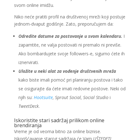
svom online imidžu.
Niko neće pratiti profil na društvenoj mreži koji postuje
jednom-dvaput godišnje. Zato, preporučujem da:
Odredite datume za postovanje u svom kalendaru.
I
zapamtite, ne valja postovati ni premalo ni previše.
Ako bombardujete svoje followers-e, sigurno ćete ih
iznervirati.
Uložite u neki alat za vođenje društvenih mreža
kako biste imali pomoć pri planiranju postova i tako
se osigurajte da ćete imati redovne postove. Neki od
njih su:
Hootsuite
, Sprout Social, Social Studio
i
TweetDeck
.
Iskoristite stari sadržaj prilikom online
brendiranja
Vreme je od veoma bitno za online biznise.
Iskorišćavanje starog sadržaja će Vam
UŠTEDETI