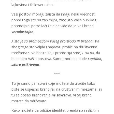
lajkovima i followers-ima.
Vaši postovi moraju zaista da imaju neku vrednost,
pored toga što su zanimljivi, zato što Vaša publika tj.
potencijalni potrošači žele da vide da je Vaš brend
verodostojan
.
A šta je sa
promocijom
Vašeg proizvoda ili brenda?
Pa
zbog toga ste valjda i napravili profile na društvenim
mrežama?! Ne brinite se, i promocija sme,
I TREBA
, da
bude deo Vaših postova. Samo mora da bude
suptilna,
skoro prikrivena
.
***
To je samo par stvari koje možete da uradite kako
biste se uspešno brendirali na društvenim mrežama, ali
tu se posao brendiranja
ne završava
. Vi taj brend
morate da održavate.
Kako možete da održite identitet brenda na različitim