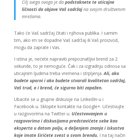
Cilj svega ovoga je da
podstaknete te uticajne
ličnosti da objave Vaš sadržaj
na svojim društvenim
mrežama.
Tako će Vaš sadržaj čitati i njihova publika. I samim
tim, ako im se dopadne Vaš sadržaj ili Vaš proizvod,
mogu da zaprate i Vas.
I istina je, nećete napraviti prepoznatljivi brend za 2
sekunde, to je nemoguće. Čak i za izgradnju odnosa sa
uticajnim ljudima treba vremena i strpljenja.
Ali, ako
budete uporni i ako budete stvarali kvalitetan sadržaj,
Vaš trud, a i brend, će sigurno biti zapažen.
Ubacite se u grupne diskusije na LinkedIn-u i
Facebook-u. Sklopite kontakte na Google+. Učestvujte
u razgovorima na Twitter-u.
Učestvovanjem u
razgovorima i diskusijama predstavićete sebe kao
eksperta u datom polju, a deljenjem znanja i iskustva
koje imate širićete svest o svom brendu.
I na taj način