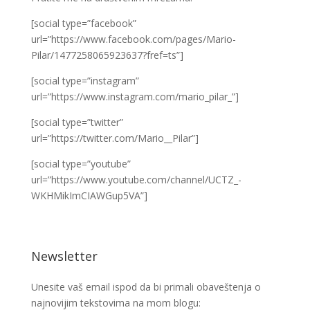
[social type=”facebook”
url=”https://www.facebook.com/pages/Mario-
Pilar/1477258065923637?fref=ts”]
[social type=”instagram”
url=”https://www.instagram.com/mario_pilar_”]
[social type=”twitter”
url=”https://twitter.com/Mario__Pilar”]
[social type=”youtube”
url=”https://www.youtube.com/channel/UCTZ_-
WKHMikImCIAWGup5VA”]
Newsletter
Unesite vaš email ispod da bi primali obaveštenja o
najnovijim tekstovima na mom blogu: