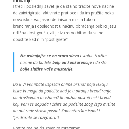
inovacije
I treći i poslednji savet je da stalno tražite nove načine
da zaintrigirate, aktivirate pratioce i da im pružite neka
nova iskustva. Jasno definisana misija tokom
brendiranja i doslednost u načinu obraćanja publici jesu
odlična dostignuća, ali je izuzetno bitno da se ne
opustite kad njih “postignete”.
Ne oslanjajte se na staru slavu
i stalno tražite
načine da budete
bolji od konkurencije
i da što
bolje služite Vaše mušterije
.
Da li Vi već imate uspešan online brend? Koju lekciju
biste Vi mogli da podelite kad je u pitanju brendiranje
na društvenim mrežama? Ili možda postoji neki brend
koji Vam se dopada i želite da podelite zbog čega mislite
da oni rade strava posao? Komentarišite ispod i
“pridružite se razgovoru”!
Pratite me na društvenim mrezama: