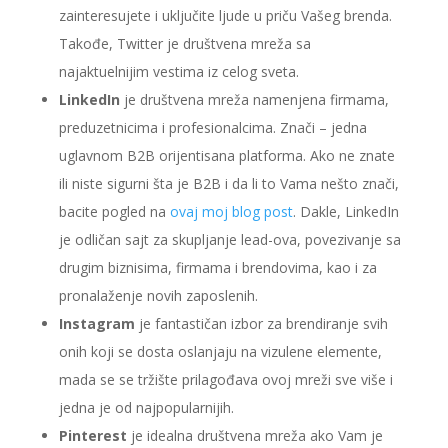
zainteresujete i uključite ljude u priču Vašeg brenda.
Takođe, Twitter je društvena mreža sa
najaktuelnijim vestima iz celog sveta.
LinkedIn
je društvena mreža namenjena firmama,
preduzetnicima i profesionalcima. Znači – jedna
uglavnom B2B orijentisana platforma. Ako ne znate
ili niste sigurni šta je B2B i da li to Vama nešto znači,
bacite pogled na
ovaj moj blog post
. Dakle, LinkedIn
je odličan sajt za skupljanje lead-ova, povezivanje sa
drugim biznisima, firmama i brendovima, kao i za
pronalaženje novih zaposlenih.
Instagram
je fantastičan izbor za brendiranje svih
onih koji se dosta oslanjaju na vizulene elemente,
mada se se tržište prilagođava ovoj mreži sve više i
jedna je od najpopularnijih.
Pinterest
je idealna društvena mreža ako Vam je