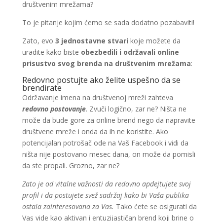
društvenim mrežama?
To je pitanje kojim ćemo se sada dodatno pozabaviti!
Zato, evo
3 jednostavne stvari
koje možete da
uradite kako biste
obezbedili i održavali online
prisustvo svog brenda na društvenim mrežama
:
Redovno postujte ako želite uspešno da se
brendirate
Održavanje imena na društvenoj mreži zahteva
redovno postovanje
. Zvuči logično, zar ne? Ništa ne
može da bude gore za online brend nego da napravite
društvene mreže i onda da ih ne koristite. Ako
potencijalan potrošač ode na Vaš Facebook i vidi da
ništa nije postovano mesec dana, on može da pomisli
da ste propali. Grozno, zar ne?
Zato je od vitalne važnosti da redovno apdejtujete svoj
profil i da postujete svež sadržaj kako bi Vaša publika
ostala zainteresovana za Vas.
Tako ćete se osigurati da
Vas vide kao aktivan i entuzijastičan brend koji brine o