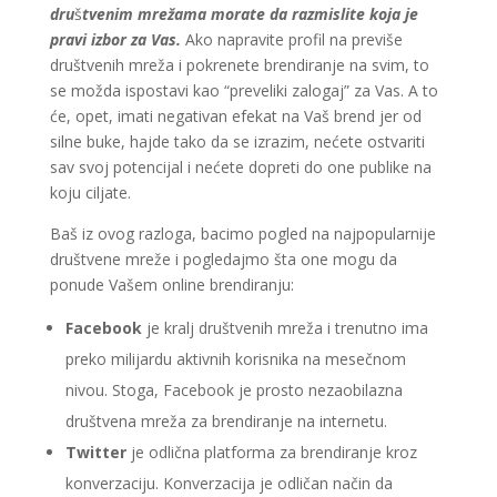
dru
š
tvenim mrežama morate da razmislite koja je
pravi izbor za Vas.
Ako napravite profil na previše
društvenih mreža i pokrenete brendiranje na svim, to
se možda ispostavi kao “preveliki zalogaj” za Vas. A to
će, opet, imati negativan efekat na Vaš brend jer od
silne buke, hajde tako da se izrazim, nećete ostvariti
sav svoj potencijal i nećete dopreti do one publike na
koju ciljate.
Baš iz ovog razloga, bacimo pogled na najpopularnije
društvene mreže i pogledajmo šta one mogu da
ponude Vašem online brendiranju:
Facebook
je kralj društvenih mreža i trenutno ima
preko milijardu aktivnih korisnika na mesečnom
nivou. Stoga, Facebook je prosto nezaobilazna
društvena mreža za brendiranje na internetu.
Twitter
je odlična platforma za brendiranje kroz
konverzaciju. Konverzacija je odličan način da