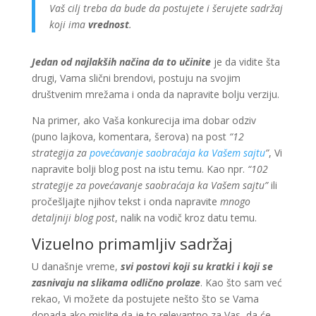
Vaš cilj treba da bude da postujete i šerujete sadržaj
koji ima
vrednost
.
Jedan od najlakših načina da to učinite
je da vidite šta
drugi, Vama slični brendovi, postuju na svojim
društvenim mrežama i onda da napravite bolju verziju.
Na primer, ako Vaša konkurecija ima dobar odziv
(puno lajkova, komentara, šerova) na post
“12
strategija za
povećavanje saobraćaja ka Vašem sajtu
”
, Vi
napravite bolji blog post na istu temu. Kao npr.
“102
strategije za povećavanje saobraćaja ka Vašem sajtu”
ili
pročešljajte njihov tekst i onda napravite
mnogo
detaljniji blog post
, nalik na vodič kroz datu temu.
Vizuelno primamljiv sadržaj
U današnje vreme,
svi postovi koji su kratki i koji se
zasnivaju na slikama
odlično prolaze
. Kao što sam već
rekao, Vi možete da postujete nešto što se Vama
dopada ako mislite da je to relevantno za Vas, da će