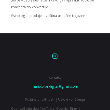
Šta je video sales letter i kako ga napraviti? Vodič od
koncepta do konverzije
Psihologija prodaje – veština uspešne trgovine

Kontakt:
mario.pilar.digital@gmail.com
Politika privatnosti
|
Uslovi korišćenja
Ovaj sajt nije deo YouTube, Google, Bing ili