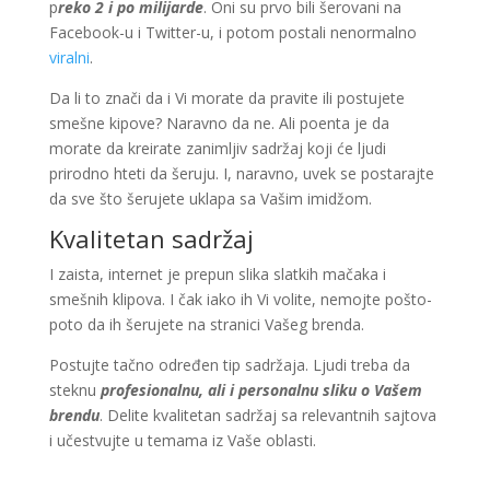
p
reko 2 i po milijarde
. Oni su prvo bili šerovani na
Facebook-u i Twitter-u, i potom postali nenormalno
viralni
.
Da li to znači da i Vi morate da pravite ili postujete
smešne kipove? Naravno da ne. Ali poenta je da
morate da kreirate zanimljiv sadržaj koji će ljudi
prirodno hteti da šeruju. I, naravno, uvek se postarajte
da sve što šerujete uklapa sa Vašim imidžom.
Kvalitetan sadržaj
I zaista, internet je prepun slika slatkih mačaka i
smešnih klipova. I čak iako ih Vi volite, nemojte pošto-
poto da ih šerujete na stranici Vašeg brenda.
Postujte tačno određen tip sadržaja. Ljudi treba da
steknu
profesionalnu, ali i personalnu sliku o Vašem
brendu
. Delite kvalitetan sadržaj sa relevantnih sajtova
i učestvujte u temama iz Vaše oblasti.