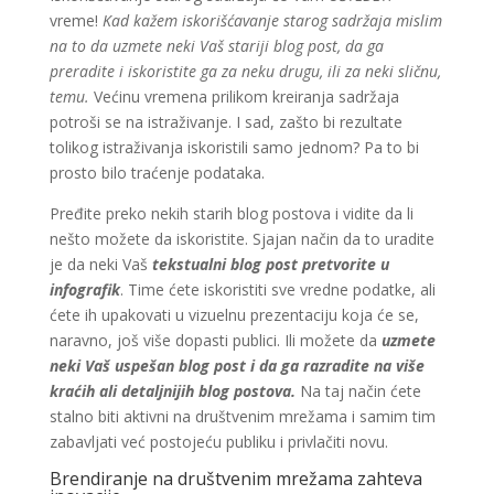
vreme!
Kad kažem iskorišćavanje starog sadržaja mislim
na to da uzmete neki Vaš stariji blog post, da ga
preradite i iskoristite ga za neku drugu, ili za neki sličnu,
temu.
Većinu vremena prilikom kreiranja sadržaja
potroši se na istraživanje. I sad, zašto bi rezultate
tolikog istraživanja iskoristili samo jednom? Pa to bi
prosto bilo traćenje podataka.
Pređite preko nekih starih blog postova i vidite da li
nešto možete da iskoristite. Sjajan način da to uradite
je da neki Vaš
tekstualni blog post pretvorite u
infografik
. Time ćete iskoristiti sve vredne podatke, ali
ćete ih upakovati u vizuelnu prezentaciju koja će se,
naravno, još više dopasti publici. Ili možete da
uzmete
neki Vaš uspešan blog post i da ga razradite na više
kraćih ali detaljnijih blog postova.
Na taj način ćete
stalno biti aktivni na društvenim mrežama i samim tim
zabavljati već postojeću publiku i privlačiti novu.
Brendiranje na društvenim mrežama zahteva