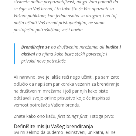
steknete online prepoznatljivost, mogu Vam pomoći da
se čuje za Vaš brend, i to tako što će Vas upoznati sa
Vašom publikom, kao jednu osobu sa drugom, i na taj
način učiniti Vaš brend pristupačnijim, ne samo
postojećim potrošačima, već i novim
.
Brendirajte se
na društvenim mrežama, ali
budite i
aktivni
na njima kako biste stekli poverenje i
privukli nove potrošače.
Ali naravno, sve je lakše reći nego učiniti, pa sam zato
odlučio da napišem par koraka vezanih za brendiranje
na društvenim mrežama i još par njih kako biste
održavali svoje online prisustvo koje će inspirisati
vernost potrošača Vašem brendu.
Znate kako ono kažu,
first thing’s first
, i stoga prvo:
Definišite misiju Vašeg brendiranja
Svi mi želimo da budemo jedinstveni, unikatni, ali ne