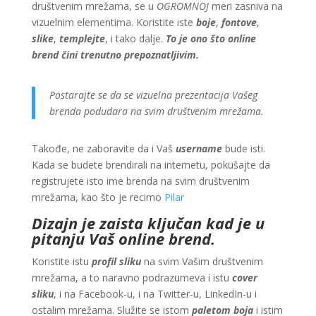
društvenim mrežama, se u
OGROMNOJ
meri zasniva na
vizuelnim elementima. Koristite iste
boje
,
fontove
,
slike
,
templejte
, i tako dalje.
To je ono što online
brend čini trenutno prepoznatljivim.
Postarajte se da se vizuelna prezentacija Vašeg
brenda podudara na svim društvenim mrežama.
Takođe, ne zaboravite da i Vaš
username
bude isti.
Kada se budete brendirali na internetu, pokušajte da
registrujete isto ime brenda na svim društvenim
mrežama, kao što je recimo
Pilar
Dizajn je zaista ključan kad je u
pitanju Vaš online brend.
Koristite istu
profil sliku
na svim Vašim društvenim
mrežama, a to naravno podrazumeva i istu
cover
sliku
, i na Facebook-u, i na Twitter-u, LinkedIn-u i
ostalim mrežama. Služite se istom
paletom boja
i istim