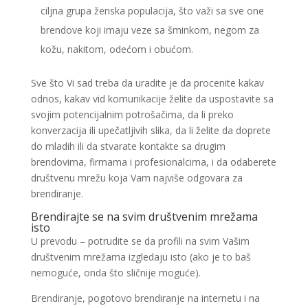
ciljna grupa ženska populacija, što važi sa sve one
brendove koji imaju veze sa šminkom, negom za
kožu, nakitom, odećom i obućom.
Sve što Vi sad treba da uradite je da procenite kakav
odnos, kakav vid komunikacije želite da uspostavite sa
svojim potencijalnim potrošačima, da li preko
konverzacija ili upečatljivih slika, da li želite da doprete
do mladih ili da stvarate kontakte sa drugim
brendovima, firmama i profesionalcima, i da odaberete
društvenu mrežu koja Vam najviše odgovara za
brendiranje.
Brendirajte se na svim društvenim mrežama
isto
U prevodu – potrudite se da profili na svim Vašim
društvenim mrežama izgledaju isto (ako je to baš
nemoguće, onda što sličnije moguće).
Brendiranje, pogotovo brendiranje na internetu i na