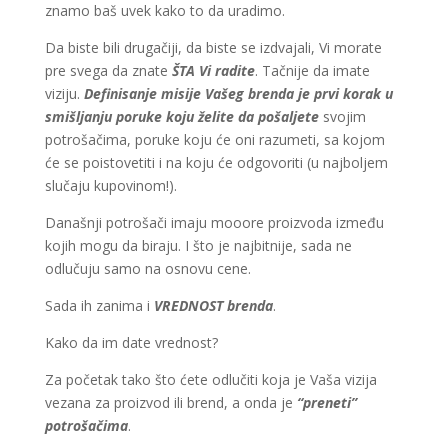
znamo baš uvek kako to da uradimo.
Da biste bili drugačiji, da biste se izdvajali, Vi morate
pre svega da znate
ŠTA Vi radite
. Tačnije da imate
viziju.
Definisanje misije Vašeg brenda je prvi korak u
smišljanju poruke koju želite da pošaljete
svojim
potrošačima, poruke koju će oni razumeti, sa kojom
će se poistovetiti i na koju će odgovoriti (u najboljem
slučaju kupovinom!).
Današnji potrošači imaju mooore proizvoda između
kojih mogu da biraju. I što je najbitnije, sada ne
odlučuju samo na osnovu cene.
Sada ih zanima i
VREDNOST brenda
.
Kako da im date vrednost?
Za početak tako što ćete odlučiti koja je Vaša vizija
vezana za proizvod ili brend, a onda je
“preneti”
potrošačima
.