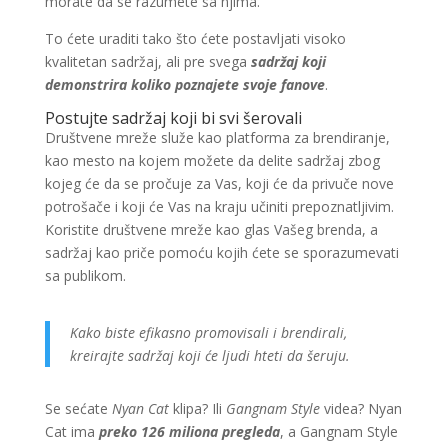
morate da se razumete sa njima.
To ćete uraditi tako što ćete postavljati visoko
kvalitetan sadržaj, ali pre svega
sadržaj koji
demonstrira koliko poznajete svoje fanove
.
Postujte sadržaj koji bi svi šerovali
Društvene mreže služe kao platforma za brendiranje,
kao mesto na kojem možete da delite sadržaj zbog
kojeg će da se pročuje za Vas, koji će da privuče nove
potrošače i koji će Vas na kraju učiniti prepoznatljivim.
Koristite društvene mreže kao glas Vašeg brenda, a
sadržaj kao priče pomoću kojih ćete se sporazumevati
sa publikom.
Kako biste efikasno promovisali i brendirali,
kreirajte sadržaj koji će ljudi hteti da šeruju.
Se sećate
Nyan Cat
klipa? Ili
Gangnam Style
videa? Nyan
Cat ima
preko 126 miliona pregleda
, a Gangnam Style