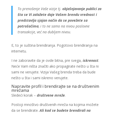
To prenošenje Vaše vizije tj.
objašnjavanje publici za
šta se Vi zalažete daje Vašem brendu vrednost i
predstavlja sjajan način da se povežete sa
potrošačima
, i to ne samo na nivou poslovne
transakcije, već na dubljem nivou.
E, to je suština brendiranja. Pogotovo brendiranja na
internetu.
I ne zaboravite da je ovde bitna, pre svega,
iskrenost
.
Neće Vam ništa značiti ako propagirate nešto u šta ni
sami ne verujete. Vizija Vašeg brenda treba da bude
nešto u šta i sami iskreno verujete.
Napravite profil i brendirajte se na društvenim
mrežama
Sledeći korak –
društvene mreže
.
Postoji mnoštvo društvenih mreža na kojima možete
da se brendirate.
Ali kad se budete brendirali na