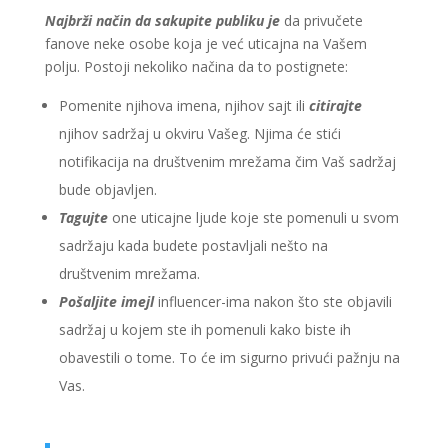
Najbrži način da sakupite publiku je
da privučete
fanove neke osobe koja je već uticajna na Vašem
polju. Postoji nekoliko načina da to postignete:
Pomenite njihova imena, njihov sajt ili
citirajte
njihov sadržaj u okviru Vašeg. Njima će stići
notifikacija na društvenim mrežama čim Vaš sadržaj
bude objavljen.
Tagujte
one uticajne ljude koje ste pomenuli u svom
sadržaju kada budete postavljali nešto na
društvenim mrežama.
Pošaljite imejl
influencer-ima nakon što ste objavili
sadržaj u kojem ste ih pomenuli kako biste ih
obavestili o tome. To će im sigurno privući pažnju na
Vas.