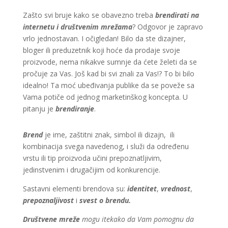
Zašto svi bruje kako se obavezno treba
brendirati na
internetu i društvenim mrežama
? Odgovor je zapravo
vrlo jednostavan. I očigledan! Bilo da ste dizajner,
bloger ili preduzetnik koji hoće da prodaje svoje
proizvode, nema nikakve sumnje da ćete želeti da se
pročuje za Vas. Još kad bi svi znali za Vas!? To bi bilo
idealno! Ta moć ubeđivanja publike da se poveže sa
Vama potiče od jednog marketinškog koncepta. U
pitanju je
brendiranje
.
Brend
je ime, zaštitni znak, simbol ili dizajn, ili
kombinacija svega navedenog, i služi da određenu
vrstu ili tip proizvoda učini prepoznatljivim,
jedinstvenim i drugačijim od konkurencije.
Sastavni elementi brendova su:
identitet
,
vrednost
,
prepoznaljivost
i
svest o brendu.
Društvene mreže
mogu itekako da Vam pomognu da