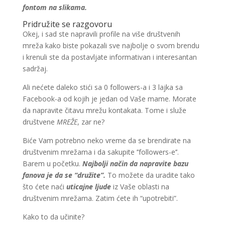
fontom na slikama.
Pridružite se razgovoru
Okej, i sad ste napravili profile na više društvenih
mreža kako biste pokazali sve najbolje o svom brendu
i krenuli ste da postavljate informativan i interesantan
sadržaj.
Ali nećete daleko stići sa 0 followers-a i 3 lajka sa
Facebook-a od kojih je jedan od Vaše mame. Morate
da napravite čitavu mrežu kontakata. Tome i služe
društvene
MREŽE
, zar ne?
Biće Vam potrebno neko vreme da se brendirate na
društvenim mrežama i da sakupite ’’followers-e’’.
Barem u početku.
Najbolji način da napravite bazu
fanova je da se “družite”.
To možete da uradite tako
što ćete naći
uticajne ljude
iz Vaše oblasti na
društvenim mrežama. Zatim ćete ih “upotrebiti”.
Kako to da učinite?