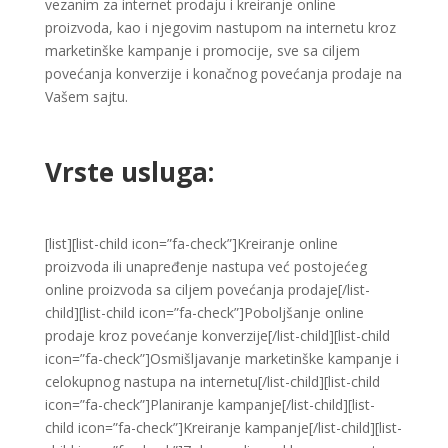
vezanim za internet prodaju i kreiranje online
proizvoda, kao i njegovim nastupom na internetu kroz
marketinške kampanje i promocije, sve sa ciljem
povećanja konverzije i konačnog povećanja prodaje na
Vašem sajtu.
Vrste usluga:
[list][list-child icon=”fa-check”]Kreiranje online
proizvoda ili unapređenje nastupa već postojećeg
online proizvoda sa ciljem povećanja prodaje[/list-
child][list-child icon=”fa-check”]Poboljšanje online
prodaje kroz povećanje konverzije[/list-child][list-child
icon=”fa-check”]Osmišljavanje marketinške kampanje i
celokupnog nastupa na internetu[/list-child][list-child
icon=”fa-check”]Planiranje kampanje[/list-child][list-
child icon=”fa-check”]Kreiranje kampanje[/list-child][list-