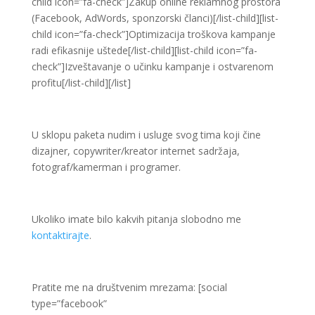
child icon=”fa-check”]Zakup online reklamnog prostora
(Facebook, AdWords, sponzorski članci)[/list-child][list-
child icon=”fa-check”]Optimizacija troškova kampanje
radi efikasnije uštede[/list-child][list-child icon=”fa-
check”]Izveštavanje o učinku kampanje i ostvarenom
profitu[/list-child][/list]
U sklopu paketa nudim i usluge svog tima koji čine
dizajner, copywriter/kreator internet sadržaja,
fotograf/kamerman i programer.
Ukoliko imate bilo kakvih pitanja slobodno me
kontaktirajte
.
Pratite me na društvenim mrezama: [social
type=”facebook”