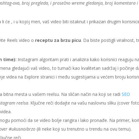
hashtag-ova, broj pregleda, i prosečno wreme gledanja, broj komentara i
li će , i u kojoj meri, vaš video biti istaknut i prikazan drugim korisni
vite Reels video o
receptu za brzu picu
. Da biste postigli viralnost, 
h time):
Instagram algoritam prati i analizira kako korisnici reaguju n
emena gledajući vaš video, to tumači kao kvalitetan sadržaj i počinje d
nje videa na Explore stranici i među sugestijama u većem broju korisn
na bitna mesta u vašem reelsu. Na sličan način na koji se radi
SEO
nstagram reelsa
. Ključne reči dodajte na vašu naslovnu sliku (cover fot
videa.
ogu pomoći da se video bolje rangira i lako pronađe. Na primer, kori
lover #ukusnoibrzo
(ili neke koji su trenutno u trendu na ovu temu).
ljučne reči.