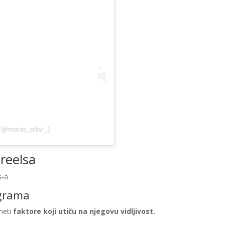
 (@mario_pilar_)
reelsa
s-a
agrama
umeti
faktore koji utiču na njegovu vidljivost.