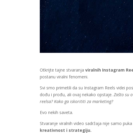
Otkrijte tajne stvaranja
viralnih Instagram Ree
postanu viralni fenomeni.
Svi smo primetili da su Instagram Reels videi p
dođu i prođu, ali ovaj nekako opstaje.
Zašto su o
reelsa? Kako ga iskorititi za marketing?
Evo nekih saveta.
Stvaranje viralnih video sadržaja nije samo puka
kreativnost i strategiju.