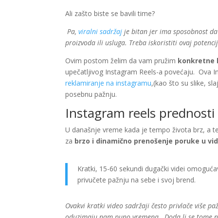
Ali zašto biste se bavili time?
Pa,
viralni sadržaj
je bitan jer ima sposobnost da
proizvoda ili usluga. Treba iskoristiti ovaj potenci
Ovim postom želim da vam pružim
konkretne 
upečatljivog Instagram Reels-a povećaju. Ova I
reklamiranje na instagramu
,(kao što su slike, sl
posebnu pažnju.
Instagram reels prednosti
U današnje vreme kada je tempo života brz, a t
za
brzo i dinamično prenošenje poruke u vi
Kratki, 15-60 sekundi dugački videi omogućav
privučete pažnju na sebe i svoj brend.
Ovakvi kratki video sadržaji često privlače više paž
oduzimaju nam puno vremena. Doda li se tome neki z