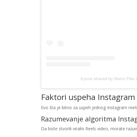
A post shared by Mario Pilar
Faktori uspeha Instagram 
Evo šta je bitno za uspeh jednog Instagram reel
Razumevanje algoritma Inst
Da biste stvorili viralni Reels video, morate raz