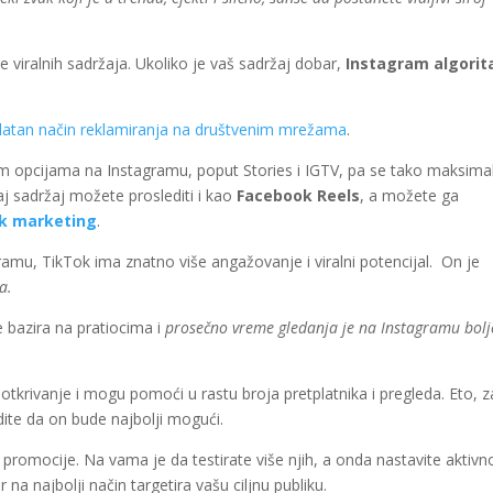
 viralnih sadržaja. Ukoliko je vaš sadržaj dobar,
Instagram algori
latan način reklamiranja na društvenim mrežama
.
im opcijama na Instagramu, poput Stories i IGTV, pa se tako maksim
aj sadržaj možete proslediti i kao
Facebook Reels
, a možete ga
ok marketing
.
amu, TikTok ima znatno više angažovanje i viralni potencijal. On je
a.
e bazira na pratiocima i
prosečno vreme gledanja je na Instagramu bolj
 otkrivanje i mogu pomoći u rastu broja pretplatnika i pregleda. Eto, 
udite da on bude najbolji mogući.
 promocije. Na vama je da testirate više njih, a onda nastavite aktivn
 na najbolji način targetira vašu ciljnu publiku.