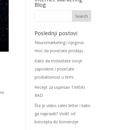
Blog
Poslednji postovi
Neuromarketing i njegova
moć da povećate prodaju
Kako da motivišete svoje
i
zaposlene i povećate
produktivnost u firmi
o
Recept za uspešan TIMSKI
ram
RAD
Šta je video sales letter i kako
ga napraviti? Vodič od
koncepta do konverzije