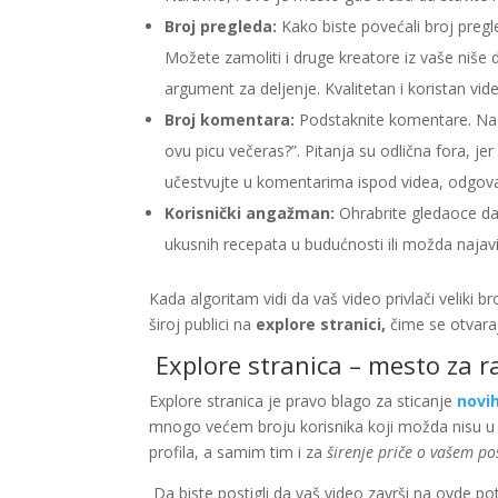
Broj pregleda:
Kako biste povećali broj pregle
Možete zamoliti i druge kreatore iz vaše niše d
argument za deljenje. Kvalitetan i koristan video
Broj komentara:
Podstaknite komentare. Na p
ovu picu večeras?”. Pitanja su odlična fora, j
učestvujte u komentarima ispod videa, odgova
Korisnički angažman:
Ohrabrite gledaoce da “
ukusnih recepata u budućnosti ili možda najavit
Kada algoritam vidi da vaš video privlači veliki 
široj publici na
explore stranici,
čime se otvaraj
Explore stranica – mesto za r
Explore stranica je pravo blago za sticanje
novi
mnogo većem broju korisnika koji možda nisu u v
profila, a samim tim i za
širenje priče o vašem po
Da biste postigli da vaš video završi na ovde po