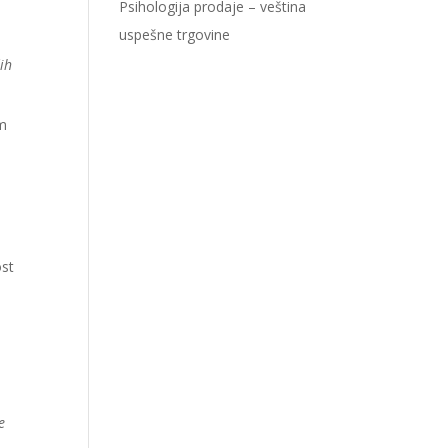
Psihologija prodaje – veština
uspešne trgovine
ih
em
ost
e