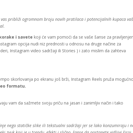
 vas približi ogromnom broju novih pratilaca i potencijalnih kupaca vaš
jal.
korake i savete
koji će vam pomoći da se vaše šanse za pravljenj
nstagram opcija nudi niz prednosti u odnosu na druge načine za
ajderi, Instagram video sadržaji ili Stories ) i zato mislim da zahteva
empo skorlovanja po ekranu još brži, Instagram Reels pruža mogućn
deo formatu.
aju vam da sažmete svoju priču na jasan i zanimljiv način i tako
nje nego statičke slike ili tekstualni sadržaji jer se lako konzumiraju i n
vuk koji je u trendu, efekti i slično, šanse da postanete vidljivi široj