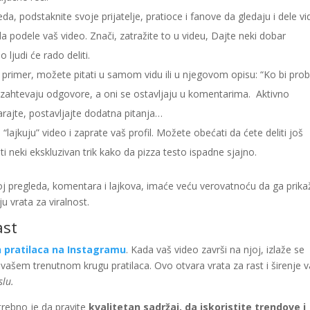
da, podstaknite svoje prijatelje, pratioce i fanove da gledaju i dele vi
a podele vaš video. Znači, zatražite to u videu, Dajte neki dobar
 ljudi će rado deliti.
rimer, možete pitati u samom vidu ili u njegovom opisu: “Ko bi pro
er zahtevaju odgovore, a oni se ostavljaju u komentarima. Aktivno
rajte, postavljajte dodatna pitanja…
lajkuju” video i zaprate vaš profil. Možete obećati da ćete deliti još
i neki ekskluzivan trik kako da pizza testo ispadne sjajno.
broj pregleda, komentara i lajkova, imaće veću verovatnoću da ga prika
u vrata za viralnost.
ast
h pratilaca na Instagramu
. Kada vaš video završi na njoj, izlaže se
ašem trenutnom krugu pratilaca. Ovo otvara vrata za rast i širenje 
slu.
trebno je da pravite
kvalitetan sadržaj, da iskoristite trendove i