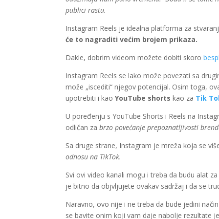
publici rastu.
Instagram Reels je idealna platforma za stvaranje
će to nagraditi većim brojem prikaza.
Dakle, dobrim videom možete dobiti skoro
besp
Instagram Reels se lako može povezati sa drug
može „iscediti“ njegov potencijal. Osim toga, ov
upotrebiti i kao
YouTube shorts
kao za
Tik T
U poređenju s YouTube Shorts i Reels na Instagr
odličan za
brzo povećanje prepoznatljivosti brend
Sa druge strane, Instagram je mreža koja se viš
odnosu na TikTok.
Svi ovi video kanali mogu i treba da budu alat za
je bitno da objvljujete ovakav sadržaj i da se tr
Naravno, ovo nije i ne treba da bude jedini način
se bavite onim koji vam daje nabolje rezultate jer