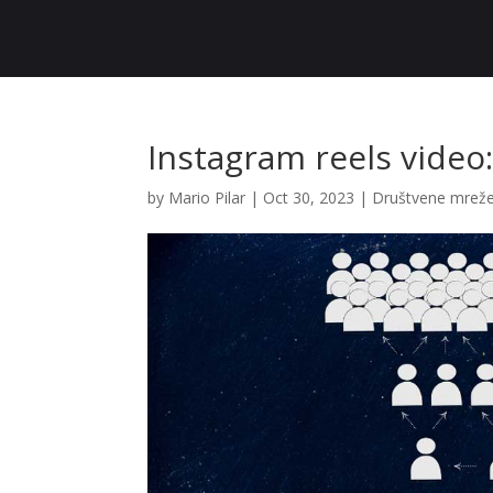
Instagram reels video:
by
Mario Pilar
|
Oct 30, 2023
|
Društvene mrež