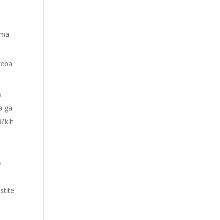
cima
treba
a
a ga
ičkih
o
stite