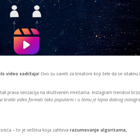
ls video sadržaja
! Ovo su saveti za kreatore koji žele da se istaknu 
ostali prava senzacija na društvenim mrežama. Instagram trendovi brz
vi kratki video formati tako popularni i u čemu je tajna dobrog instag
 sreća – to je veština koja zahteva
razumevanje algoritama,