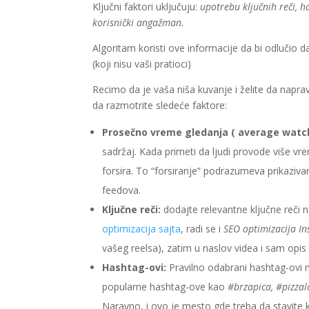
Ključni faktori uključuju:
upotrebu ključnih reči, 
korisnički angažman.
Algoritam koristi ove informacije da bi odlučio da 
(koji nisu vaši pratioci)
Recimo da je vaša niša kuvanje i želite da napra
da razmotrite sledeće faktore:
Prosečno vreme gledanja ( average watc
sadržaj. Kada primeti da ljudi provode više vr
forsira. To “forsiranje” podrazumeva prikaziva
feedova.
Ključne reči:
dodajte relevantne ključne reči 
optimizacija sajta
, radi se i
SEO optimizacija I
vašeg reelsa), zatim u naslov videa i sam opis 
Hashtag-ovi:
Pravilno odabrani hashtag-ovi m
popularne hashtag-ove kao
#brzapica, #pizza
Naravno, i ovo je mesto gde treba da stavite k