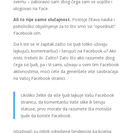
svemu – zaboravio sam zbog čega sam se uopšte i
ulogovao na Face.
Ali to nije samo slučajnost.
Postoje čitava nauka i
psihološko objašnjenje za to što smo svi “opsednuti”
Facebook-om.
Da li ste se Vi zapitali zašto svi ljudi toliko uživaju
lajkujući, komentarišući i šerujući na Facebook-u?
Ako
niste, trebalo bi.
Zašto? Zato što ako razumete zbog
čega svi ljudi, pa i Vi sami, uživaju u svim tim Facebook
aktivnostima, moći ćete da generišete više saobraćaja
na Vašoj Facebook stranici.
Ukoliko želite da više ljudi lajkuje Vašu Facebook
stranicu, da komentarišu Vaše slike ili šeruju
statuse, prvo morate da razumete šta motiviše
ljude da koriste Facebook.
Istraživači su otkrili odredjene tendencije ka kojima