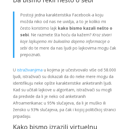
Postoji jedna karakteristika Facebook-a koju
možda niko od nas ne uvidja, a to je koliko mi
često koristimo lajk
kako bismo kazali nešto o
sebi
. Ne razmete šta hoću da kažem?
Kroz stvari
koje lajkujemo mi bukvalno dajemo informacije o
sebi
do te mere da nas ljudi po lajkovima mogu čak
prepoznati.
U
istraživanjima
u kojima je učestvovalo više od 58.000
ljudi, istraživači su dokazali da do neke mere mogu da
identifikuju neke opšte karakteristike anketiranih ljudi.
Kad su učitali lajkove u algoritam, istraživači su mogli
da predvide da li je neko od anketiranih
Afroamerikanac u 95% slučajeva, da li je muško ili
žensko u 93% slučajeva, pa čak i kojoj političkoj stranci
pripadaju.
Kako bismo izrazili virtuelnu