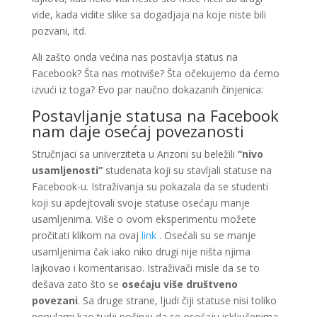
vide, kada vidite slike sa dogadjaja na koje niste bili
pozvani, itd.
Ali zašto onda većina nas postavlja status na
Facebook? Šta nas motiviše? Šta očekujemo da ćemo
izvući iz toga? Evo par naučno dokazanih činjenica:
Postavljanje statusa na Facebook
nam daje osećaj povezanosti
Stručnjaci sa univerziteta u Arizoni su beležili
“nivo
usamljenosti”
studenata koji su stavljali statuse na
Facebook-u. Istraživanja su pokazala da se studenti
koji su apdejtovali svoje statuse osećaju manje
usamljenima. Više o ovom eksperimentu možete
pročitati klikom na ovaj
link
. Osećali su se manje
usamljenima čak iako niko drugi nije ništa njima
lajkovao i komentarisao. Istraživači misle da se to
dešava zato što se
osećaju više društveno
povezani
. Sa druge strane, ljudi čiji statuse nisi toliko
popularni kao tudji počinju da se osećaju isključenima.