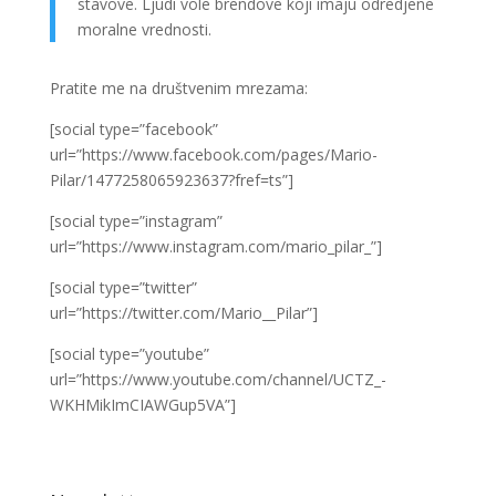
stavove. Ljudi vole brendove koji imaju odredjene
moralne vrednosti.
Pratite me na društvenim mrezama:
[social type=”facebook”
url=”https://www.facebook.com/pages/Mario-
Pilar/1477258065923637?fref=ts”]
[social type=”instagram”
url=”https://www.instagram.com/mario_pilar_”]
[social type=”twitter”
url=”https://twitter.com/Mario__Pilar”]
[social type=”youtube”
url=”https://www.youtube.com/channel/UCTZ_-
WKHMikImCIAWGup5VA”]