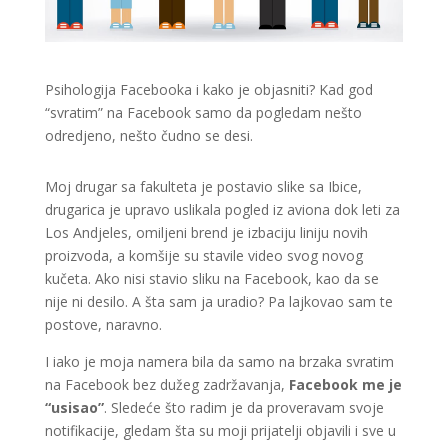
Psihologija Facebooka i kako je objasniti? Kad god
“svratim” na Facebook samo da pogledam nešto
odredjeno, nešto čudno se desi.
Moj drugar sa fakulteta je postavio slike sa Ibice,
drugarica je upravo uslikala pogled iz aviona dok leti za
Los Andjeles, omiljeni brend je izbaciju liniju novih
proizvoda, a komšije su stavile video svog novog
kučeta. Ako nisi stavio sliku na Facebook, kao da se
nije ni desilo. A šta sam ja uradio? Pa lajkovao sam te
postove, naravno.
I iako je moja namera bila da samo na brzaka svratim
na Facebook bez dužeg zadržavanja,
Facebook me je
“usisao”
. Sledeće što radim je da proveravam svoje
notifikacije, gledam šta su moji prijatelji objavili i sve u