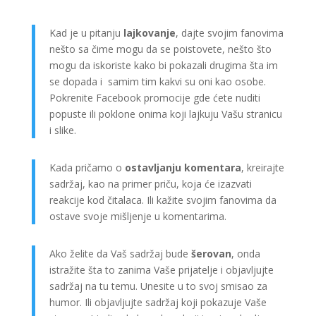
Kad je u pitanju
lajkovanje
, dajte svojim fanovima
nešto sa čime mogu da se poistovete, nešto što
mogu da iskoriste kako bi pokazali drugima šta im
se dopada i samim tim kakvi su oni kao osobe.
Pokrenite Facebook promocije gde ćete nuditi
popuste ili poklone onima koji lajkuju Vašu stranicu
i slike.
Kada pričamo o
ostavljanju komentara
, kreirajte
sadržaj, kao na primer priču, koja će izazvati
reakcije kod čitalaca. Ili kažite svojim fanovima da
ostave svoje mišljenje u komentarima.
Ako želite da Vaš sadržaj bude
šerovan
, onda
istražite šta to zanima Vaše prijatelje i objavljujte
sadržaj na tu temu. Unesite u to svoj smisao za
humor. Ili objavljujte sadržaj koji pokazuje Vaše