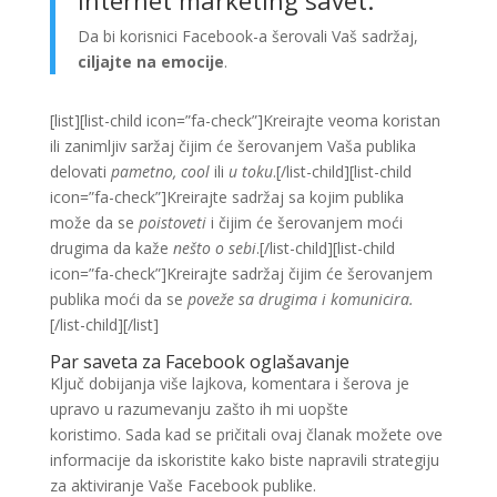
Da bi korisnici Facebook-a šerovali Vaš sadržaj,
ciljajte na emocije
.
[list][list-child icon=”fa-check”]Kreirajte veoma koristan
ili zanimljiv saržaj čijim će šerovanjem Vaša publika
delovati
pametno, cool
ili
u toku
.[/list-child][list-child
icon=”fa-check”]Kreirajte sadržaj sa kojim publika
može da se
poistoveti
i čijim će šerovanjem moći
drugima da kaže
nešto o sebi
.[/list-child][list-child
icon=”fa-check”]Kreirajte sadržaj čijim će šerovanjem
publika moći da se
poveže sa drugima i komunicira.
[/list-child][/list]
Par saveta za Facebook oglašavanje
Ključ dobijanja više lajkova, komentara i šerova je
upravo u razumevanju zašto ih mi uopšte
koristimo. Sada kad se pričitali ovaj članak možete ove
informacije da iskoristite kako biste napravili strategiju
za aktiviranje Vaše Facebook publike.