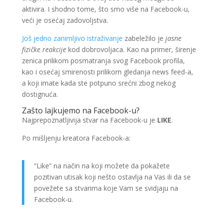
aktivira. I shodno tome, što smo više na Facebook-u,
veći je osećaj zadovoljstva.
Još jedno zanimljivo istraživanje
zabeležilo je
jasne
fizičke reakcije
kod dobrovoljaca. Kao na primer, širenje
zenica prilikom posmatranja svog Facebook profila,
kao i osećaj smirenosti prilikom gledanja news feed-a,
a koji imate kada ste potpuno srećni zbog nekog
dostignuća.
Zašto lajkujemo na Facebook-u?
Najprepoznatljivija stvar na Facebook-u je
LIKE
.
Po mišljenju kreatora Facebook-a:
“Like” na način na koji možete da pokažete
pozitivan utisak koji nešto ostavlja na Vas ili da se
povežete sa stvarima koje Vam se svidjaju na
Facebook-u.