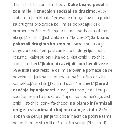
[list][list-child icon=”fa-check”]
Kako bismo podelili
zanimljiv ili značajan sadržaj sa drugima.
49%
ispitanika je reklo da šerovanje omogućava da podele
sa drugima proizvode koji im se dopadaju i čak
promene nečije mišljenje o njima i podstaknu ih na
akciju.[/list-child][list-child icon=”fa-check”]
Da bismo
pokazali drugima ko smo mi.
68% ispitanika je
odgovorilo da šeruju stvari kako bi drugi ljudi bolje
razumeli kakvi su oni i šta vole.[/list-child][list-child
icon=”fa-check”]
Kako bi razvijali i održavali veze.
78% ispitanika reklo je da im šerovanje pomaže da se
povežu sa ljudima sa kojima bi inače teško ostali u
kontaktu.[/list-child][list-child icon=”fa-check”]
Zarad
osećaja ispunjenosti.
69% ljudi reklo je da šeruju
sadržaj jer im to pruža osećaj da su deo nečega.[/list-
child][list-child icon=”fa-check”]
Da bismo informisali
druge o stvarima do kojima nam je stalo.
84%
ispitanika šeruje jer je to dobar način da podrže teme
do kojih im je stalo ili nešto u šta veruju.[/list-child]