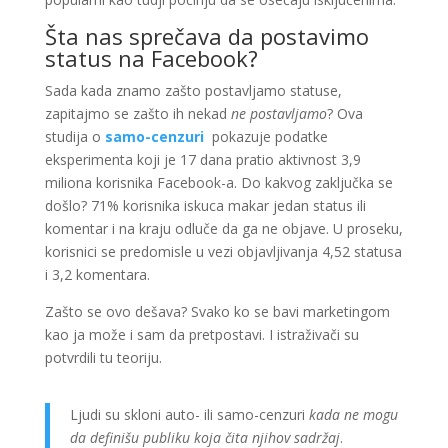
Šta nas sprečava da postavimo
status na Facebook?
Sada kada znamo zašto postavljamo statuse,
zapitajmo se zašto ih nekad
ne postavljamo
? Ova
studija o
samo-cenzuri
pokazuje podatke
eksperimenta koji je 17 dana pratio aktivnost 3,9
miliona korisnika Facebook-a. Do kakvog zaključka se
došlo? 71% korisnika iskuca makar jedan status ili
komentar i na kraju odluče da ga ne objave. U proseku,
korisnici se predomisle u vezi objavljivanja 4,52 statusa
i 3,2 komentara.
Zašto se ovo dešava? Svako ko se bavi marketingom
kao ja može i sam da pretpostavi. I istraživači su
potvrdili tu teoriju.
Ljudi su skloni auto- ili samo-cenzuri
kada ne mogu
da definišu publiku koja čita njihov sadržaj
.