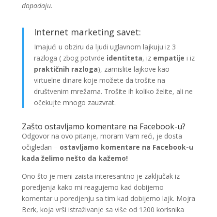
dopadaju
.
Internet marketing savet:
Imajući u obziru da ljudi uglavnom lajkuju iz 3
razloga ( zbog potvrde
identiteta
, iz
empatije
i iz
praktičnih razloga
), zamislite lajkove kao
virtuelne dinare koje možete da trošite na
društvenim mrežama. Trošite ih koliko želite, ali ne
očekujte mnogo zauzvrat.
Zašto ostavljamo komentare na Facebook-u?
Odgovor na ovo pitanje, moram Vam reći, je dosta
očigledan –
ostavljamo komentare na Facebook-u
kada želimo nešto da kažemo!
Ono što je meni zaista interesantno je zaključak iz
poredjenja kako mi reagujemo kad dobijemo
komentar u poredjenju sa tim kad dobijemo lajk. Mojra
Berk, koja vrši istraživanje sa više od 1200 korisnika