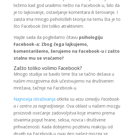
težimo kad god uradimo nešto na Facebook-u, bilo da
je to lajkovanje, ostavljanje komentara ili šerovanje. I
zaista ima mnogo psiholoških teorija na temu šta je to
što Facebook čini toliko atraktivnim.
Hajde sada da pogledamo čitavu
psihologiju
Facebook-a: Zbog čega lajkujemo,
komentarišemo, šerujemo na Facebook-u i zašto
stalno mu se vraćamo?
Zašto toliko volimo Facebook?
Mnogo studija se bavilo time šta se tačno dešava u
našim mozgovima dok učestvujemo na društvenim
mrežava, tačnije na Facebook-u.
Najnovija istraživanja
otkrila su
vezu izmedju Facebook-
a i centra za nagradjivanje
. Ova oblast u našem mozgu
proizvodi osećanje zadovoljstva koje imamo prema
stvarima poput hrane, seksa, novca i društvene
prihvaćenosti. Kada dobijemo pozitivnu reakciju od
drugih na Facebook-u ovaj deo našeg mozga se