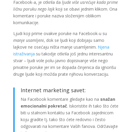
Facebook-a, je otkrila da
ljude više usrećuje kada prime
ličnu poruku nego lajk
koji se obavi jednim klikom. Ona
komentare i poruke naziva složenijim oblikom
komunikacije.
Ljudi koji prime ovakve poruke na Facebook-u su
manje usamljeni
, dok se ljudi koji dobijaju samo
lajkove ne osećaju ništa manje usamljenim.
Njena
istraživanja
su takodje otkrila još jednu interesantnu
stvar – ljudi vole polu-javno dopisivanje više nego
privatne poruke jer im se dopada činjenica da ignorišu
druge ljude koji možda prate njihovu konverzaciju.
Internet marketing savet:
Na Facebook komentare gledajte kao na
snažan
emocionalni pokretač
. Iskoristite ih tako što ćete
biti u stalnom kontaktu sa Facebook zajednicom
koju gradite tj. tako što ćete redovno i često
odgovarati na komentare Vaših fanova. Održavajte