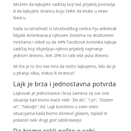
Možete da lajkujete sadržaj koji Vaš prijatelj postavlja
ili da lajkujete stranicu koju želite da imate u news
feed-u.
Kada su istraživači iz istraživačkog centra Pju anketirali
hiljade Amerikanaca njihovim životima na društvenim
mrežama i otkrili su da 44% Facebook korisnika lajkuje
sadržaj koji objavljuju njihovi prijatelji najmanje
jednom dnevno, dok 29% to radi više puta dnevno.
Ali šta je to što nas tera da nešto lajkujemo, bilo da je
u pitanju slika, status ili stranica?
Lajk je brza i jednostavna potvrda
Lajkovati je jednostavna i brza zamena za sve one
situacije kad bismo inače rekli:
“Da da”
,
“I ja”
,
“Slažem
se”
,
“Takodje”
, itd. Lajk koristimo u svim onim
situacijama kada bismo
klimnuli glavom
,
tapšali
ili
pokazali neki drugi gest odobravanja
.
Da bismo rekli nešto o sebi