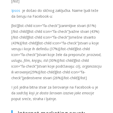
[/list]
Ipsos
je došao do sličnog zaključka. Naime ljudi teže
da šeruju na Facebook-u:
[list][list-child icon=”fa-check”]zanimljive stvari (61%)
[/list-child][list-child icon=”fa-check”]važne stvari (43%)
[/list-child][list-child icon=”fa-check”]smešne stvarito
(43%)[/list-child][list-child icon=”fa-check”]stvari u koje
veruju i koje ih definišu (37%)[/list-child][list-child
icon=”fa-check”]stvari koje žele da preporuče:
proizvod
,
uslugu
,
film
,
knjigu
,
itd
(30%)[/list-child][list-child
icon=”fa-check”]stvari koje podržavaju:
cilj
,
organizaciju
ili
verovanje
(29%)[/list-child][list-child icon=”fa-
check”]jedinstvene stvari (26%)[/list-child][/list]
I još jedna bitna stvar za šerovanje na Facebook-u je
da
sadržaj koji je dosta šerovan izaziva jake emocije
poput sreće, straha i ljutnje.
Internet marketing savet: