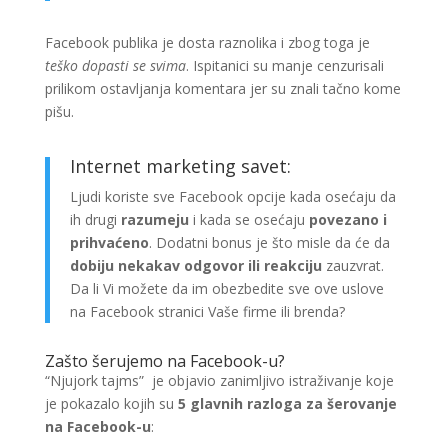
Facebook publika je dosta raznolika i zbog toga je
teško dopasti se svima
. Ispitanici su manje cenzurisali
prilikom ostavljanja komentara jer su znali tačno kome
pišu.
Internet marketing savet:
Ljudi koriste sve Facebook opcije kada osećaju da
ih drugi
razumeju
i kada se osećaju
povezano i
prihvaćeno
. Dodatni bonus je što misle da će da
dobiju nekakav odgovor ili reakciju
zauzvrat.
Da li Vi možete da im obezbedite sve ove uslove
na Facebook stranici Vaše firme ili brenda?
Zašto šerujemo na Facebook-u?
“Njujork tajms” je objavio zanimljivo istraživanje koje
je pokazalo kojih su
5 glavnih razloga za šerovanje
na Facebook-u
: