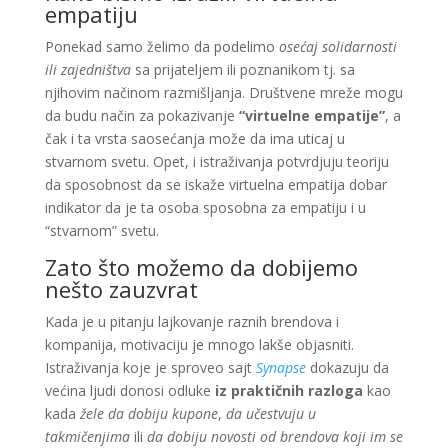
empatiju
Ponekad samo želimo da podelimo
osećaj solidarnosti
ili zajedništva
sa prijateljem ili poznanikom tj. sa
njihovim načinom razmišljanja. Društvene mreže mogu
da budu način za pokazivanje
“virtuelne empatije”
, a
čak i ta vrsta saosećanja može da ima uticaj u
stvarnom svetu. Opet, i istraživanja potvrdjuju teoriju
da sposobnost da se iskaže virtuelna empatija dobar
indikator da je ta osoba sposobna za empatiju i u
“stvarnom” svetu.
Zato što možemo da dobijemo
nešto zauzvrat
Kada je u pitanju lajkovanje raznih brendova i
kompanija, motivaciju je mnogo lakše objasniti.
Istraživanja koje je sproveo sajt
Synapse
dokazuju da
većina ljudi donosi odluke
iz praktičnih razloga
kao
kada
žele da dobiju kupone
,
da učestvuju u
takmičenjima
ili
da dobiju novosti od brendova koji im se