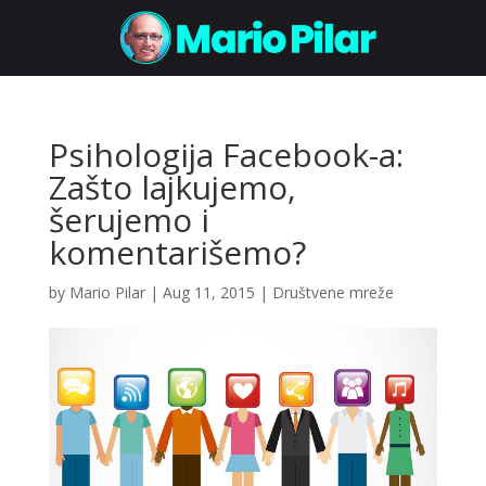
Psihologija Facebook-a:
Zašto lajkujemo,
šerujemo i
komentarišemo?
by
Mario Pilar
|
Aug 11, 2015
|
Društvene mreže