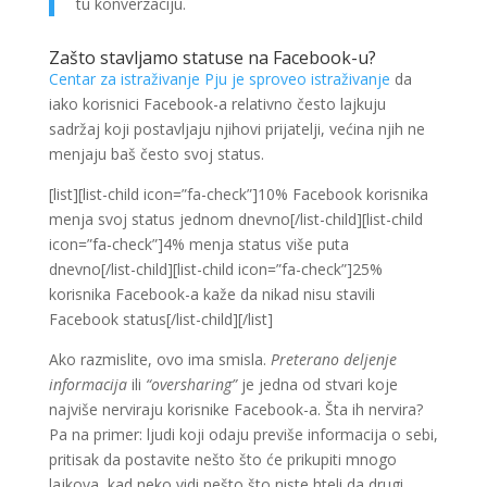
tu konverzaciju.
Zašto stavljamo statuse na Facebook-u?
Centar za istraživanje Pju je sproveo istraživanje
da
iako korisnici Facebook-a relativno često lajkuju
sadržaj koji postavljaju njihovi prijatelji, većina njih ne
menjaju baš često svoj status.
[list][list-child icon=”fa-check”]10% Facebook korisnika
menja svoj status jednom dnevno[/list-child][list-child
icon=”fa-check”]4% menja status više puta
dnevno[/list-child][list-child icon=”fa-check”]25%
korisnika Facebook-a kaže da nikad nisu stavili
Facebook status[/list-child][/list]
Ako razmislite, ovo ima smisla.
Preterano deljenje
informacija
ili
“oversharing”
je jedna od stvari koje
najviše nerviraju korisnike Facebook-a. Šta ih nervira?
Pa na primer: ljudi koji odaju previše informacija o sebi,
pritisak da postavite nešto što će prikupiti mnogo
lajkova, kad neko vidi nešto što niste hteli da drugi