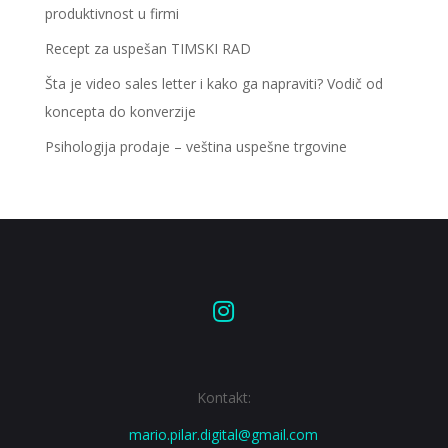
produktivnost u firmi
Recept za uspešan TIMSKI RAD
Šta je video sales letter i kako ga napraviti? Vodič od
koncepta do konverzije
Psihologija prodaje – veština uspešne trgovine

Kontakt:
mario.pilar.digital@gmail.com