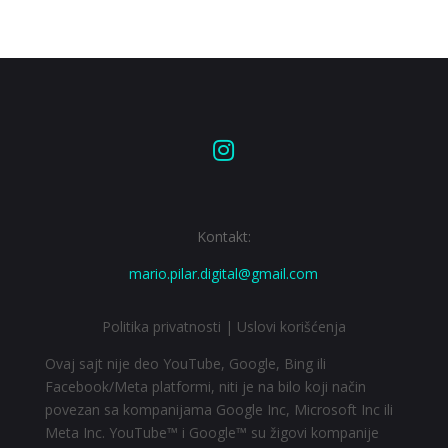

Kontakt:
mario.pilar.digital@gmail.com
Politika privatnosti
|
Uslovi korišćenja
Ovaj sajt nije deo YouTube, Google, Bing ili
Facebook/Meta platformi, niti je na bilo koji način
povezan sa kompanijama Google Inc, Microsoft Inc ili
Meta Inc. YouTube™ i Google™ su žigovi kompanije