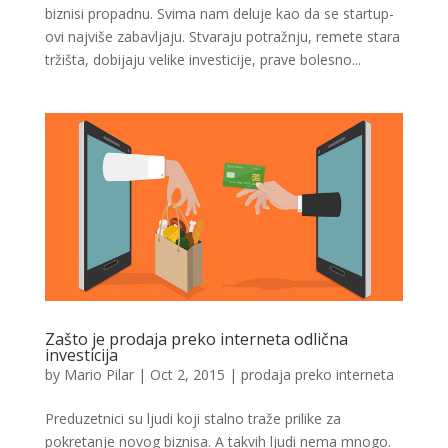
biznisi propadnu. Svima nam deluje kao da se startup-
ovi najviše zabavljaju. Stvaraju potražnju, remete stara
tržišta, dobijaju velike investicije, prave bolesno...
Zašto je prodaja preko interneta odlična
investicija
by
Mario Pilar
|
Oct 2, 2015
|
prodaja preko interneta
Preduzetnici su ljudi koji stalno traže prilike za
pokretanje novog biznisa. A takvih ljudi nema mnogo.