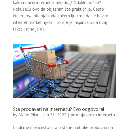
kako naučiti internet marketing? Odakle početi?
Pokušaću ovo da objasnim što praktičnije. Često
čujem ova pitanja kada kažem ljudima da se bavim
internet marketingom i to me je inspirisalo na ovaj
tekst. Istina je da...
Šta prodavati na internetu? Evo odgovora!
by
Mario Pilar
|
Jan 31, 2022
|
prodaja preko interneta
Ljudi me (pre)često pitaju šta je najbolje prodavati na