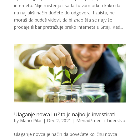
internetu. Nije misterija i sada ću vam otkriti kako da
na najlakši način dođete do odgovora. I zaista, ne
moraš da budeš vidovit da bi znao šta se najviše
prodaje ili bar pretražuje preko interneta u Srbiji. Kad...
Ulaganje novca i u šta je najbolje investirati
by
Mario Pilar
|
Dec 2, 2021
|
Menadžment i Liderstvo
Ulaganje novca je način da povećate količnu novca