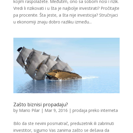
kojim raspolažete. Međutim, ono sa sobom nosi i rizik.
Vredi li rizikovati i u šta je najbolje investirati? Pročitajte
pa procenite. Šta jeste, a šta nije investicija? Stručnjaci
u ekonomiji znaju dobro razliku između...
Zašto biznisi propadaju?
by
Mario Pilar
|
Mar 9, 2016
|
prodaja preko interneta
Bilo da ste nevini posmatrač, preduzetnik ili zabrinuti
investitor, sigurno Vas zanima zašto se dešava da