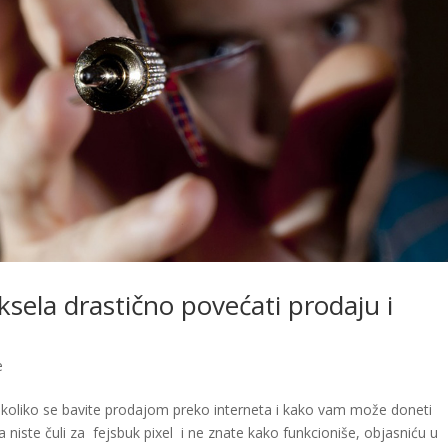
sela drastično povećati prodaju i
e
ukoliko se bavite prodajom preko interneta i kako vam može doneti
niste čuli za fejsbuk pixel i ne znate kako funkcioniše, objasniću u