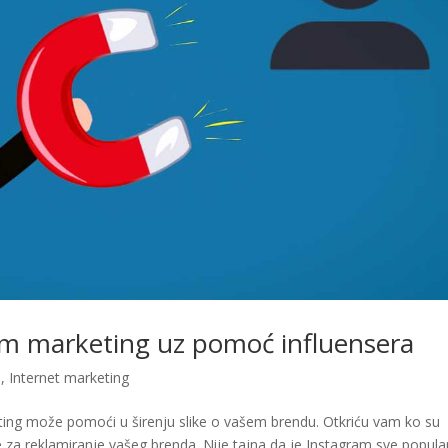
ram marketing uz pomoć influensera
e
,
Internet marketing
ing može pomoći u širenju slike o vašem brendu. Otkriću vam ko su
 za reklamiranje vašeg brenda. Nije tajna da je Instagram sve popula