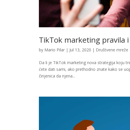
TikTok marketing pravila i 
by
Mario Pilar
|
Jul 13, 2020
|
Društvene mreže
Da li je TikTok marketing nova strategija koju t
ćete dati sami, ako prethodno znate kako se uopš
činjenica da njena...