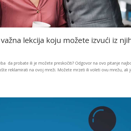
važna lekcija koju možete izvući iz nji
reba da probate ili je možete preskočiti? Odgovor na ovo pitanje najb
te reklamirati na ovoj mreži. Možete mrzeti ili voleti ovu mrežu, ali 