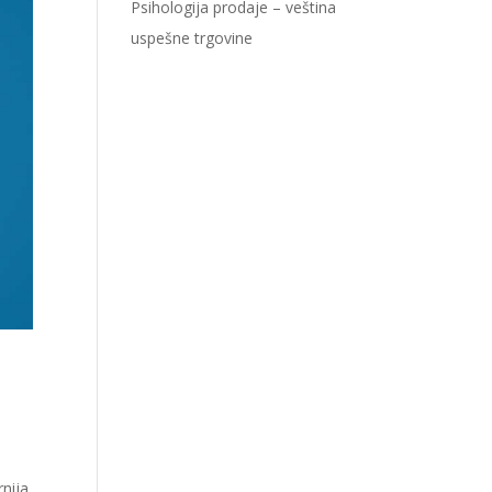
Psihologija prodaje – veština
uspešne trgovine
rnija