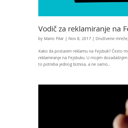
Vodič za reklamiranje na 
by
Mario Pilar
|
Nov 8, 2017
|
Društvene mreže
Kako da postavim reklamu na Fejsbuk? Često me 
reklamiranje na Fejsbuku. U mojim dosadašnjim 
to potreba jednog biznisa, a ne samo...