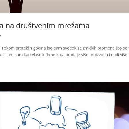
da na društvenim mrežama
e
o! Tokom proteklih godina bio sam svedok seizmičkih promena što se 
. I sam sam kao vlasnik firme koja prodaje više proizvoda i nudi više