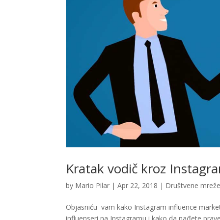
Kratak vodič kroz Instag
by
Mario Pilar
|
Apr 22, 2018
|
Društvene mrež
Objasniću vam kako Instagram influence market
influenseri na Instagramu i kako da nađete prave