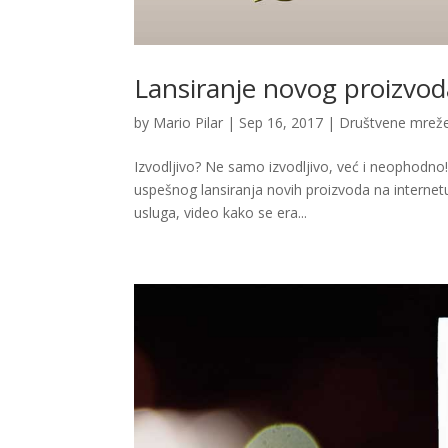
Lansiranje novog proizvo
by
Mario Pilar
|
Sep 16, 2017
|
Društvene mrež
Izvodljivo? Ne samo izvodljivo, već i neophodn
uspešnog lansiranja novih proizvoda na internetu
usluga, video kako se era...