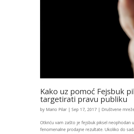
Kako uz pomoć Fejsbuk pik
targetirati pravu publiku
by
Mario Pilar
|
Sep 17, 2017
|
Društvene mrež
Otkriću vam zašto je fejsbuk piksel neophodan 
fenomenalne prodajne rezultate. Ukoliko do sada 