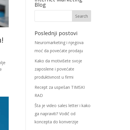
Blog
Poslednji postovi
h!
Neuromarketing i njegova
moć da povećate prodaju
Kako da motivišete svoje
olje
zaposlene i povećate
je
produktivnost u firmi
Recept za uspešan TIMSKI
RAD
Šta je video sales letter i kako
ga napraviti? Vodič od
koncepta do konverzije