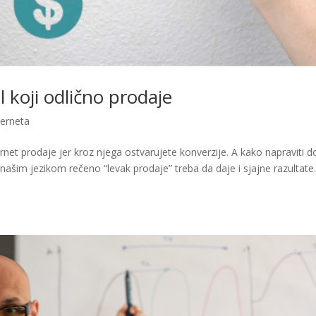
l koji odlično prodaje
terneta
ernet prodaje jer kroz njega ostvarujete konverzije. A kako napraviti 
i našim jezikom rečeno “levak prodaje” treba da daje i sjajne razultate