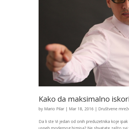
Kako da maksimalno iskori
by
Mario Pilar
|
Mar 18, 2016
|
Društvene mrež
Da li ste Vi jedan od onih preduzetnika koje ip
uspeh modernog biznisa? Ne shvatate zašto svi t