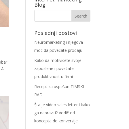
Blog
Poslednji postovi
Neuromarketing i njegova
moć da povećate prodaju
Kako da motivišete svoje
dobar
zaposlene i povećate
. A
produktivnost u firmi
Recept za uspešan TIMSKI
RAD
Šta je video sales letter i kako
ga napraviti? Vodič od
koncepta do konverzije