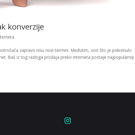
ak konverzije
nterneta
 potrošača zapravo nisu novi termini. Međutim, ono što je pokrenulo
net. Baš iz tog razloga prodaja preko interneta postaje najpopularniji 
