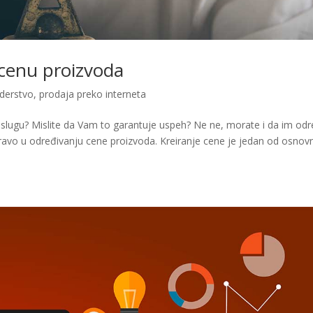
 cenu proizvoda
derstvo
,
prodaja preko interneta
uslugu? Mislite da Vam to garantuje uspeh? Ne ne, morate i da im odr
pravo u određivanju cene proizvoda. Kreiranje cene je jedan od osnov