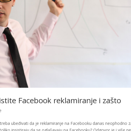
stite Facebook reklamiranje i zašto
e
ak treba ubeđivati da je reklamiranje na Facebooku danas neophodno z
oliko insistiraju da se oglašavaju na Facebooku? Odgovor je i više n