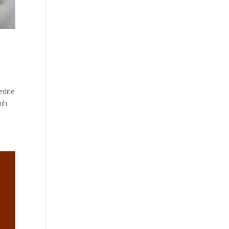
edite
nih