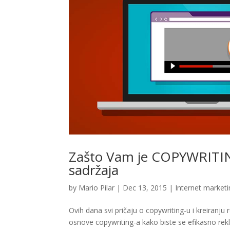
Zašto Vam je COPYWRITIN
sadržaja
by
Mario Pilar
|
Dec 13, 2015
|
Internet market
Ovih dana svi pričaju o copywriting-u i kreiranj
osnove copywriting-a kako biste se efikasno reklam