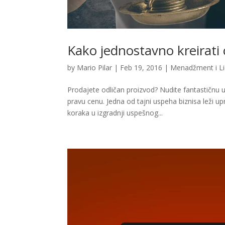
Kako jednostavno kreirati
by
Mario Pilar
|
Feb 19, 2016
|
Menadžment i Li
Prodajete odličan proizvod? Nudite fantastičnu 
pravu cenu. Jedna od tajni uspeha biznisa leži u
koraka u izgradnji uspešnog...