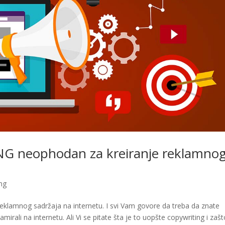
G neophodan za kreiranje reklamno
ing
u reklamnog sadržaja na internetu. I svi Vam govore da treba da znate
irali na internetu. Ali Vi se pitate šta je to uopšte copywriting i zaš