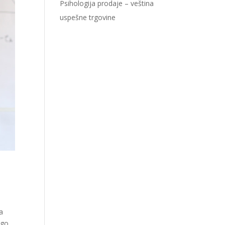
Psihologija prodaje – veština
uspešne trgovine
a
ego