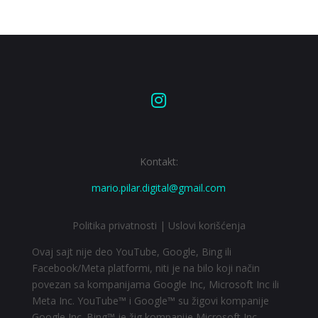

Kontakt:
mario.pilar.digital@gmail.com
Politika privatnosti
|
Uslovi korišćenja
Ovaj sajt nije deo YouTube, Google, Bing ili
Facebook/Meta platformi, niti je na bilo koji način
povezan sa kompanijama Google Inc, Microsoft Inc ili
Meta Inc. YouTube™ i Google™ su žigovi kompanije
Google Inc. Bing™ je žig kompanije Microsoft Inc.