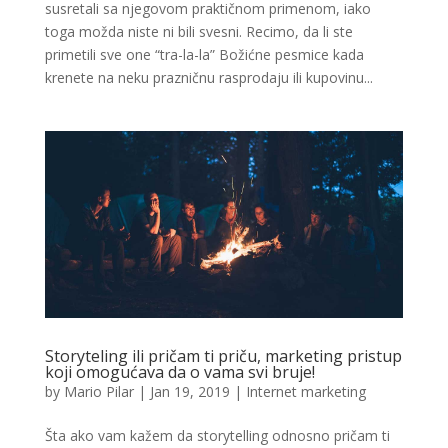
susretali sa njegovom praktičnom primenom, iako
toga možda niste ni bili svesni. Recimo, da li ste
primetili sve one “tra-la-la” Božićne pesmice kada
krenete na neku prazničnu rasprodaju ili kupovinu...
Storyteling ili pričam ti priču, marketing pristup
koji omogućava da o vama svi bruje!
by
Mario Pilar
|
Jan 19, 2019
|
Internet marketing
Šta ako vam kažem da storytelling odnosno pričam ti