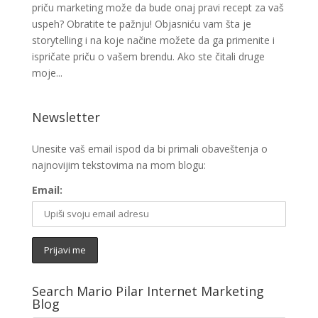
priču marketing može da bude onaj pravi recept za vaš
uspeh? Obratite te pažnju! Objasniću vam šta je
storytelling i na koje načine možete da ga primenite i
ispričate priču o vašem brendu. Ako ste čitali druge
moje...
Newsletter
Unesite vaš email ispod da bi primali obaveštenja o
najnovijim tekstovima na mom blogu:
Email:
Search Mario Pilar Internet Marketing
Blog