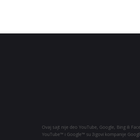
Ovaj sajt nije deo YouTube, Google, Bing ili Fac
YouTube™ i Google™ su žigovi kompanije Google 