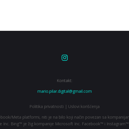

Kontakt:
mario.pilar.digital@gmail.com
Politika privatnosti
|
Uslovi korišćenja
ebook/Meta platformi, niti je na bilo koji način povezan sa kompanijam
Inc. Bing™ je žig kompanije Microsoft Inc. Facebook™ i Instagram™ 