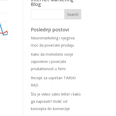
Blog
Poslednji postovi
Neuromarketing i njegova
moć da povećate prodaju
Kako da motivišete svoje
zaposlene i povećate
produktivnost u firmi
Recept za uspešan TIMSKI
RAD
Šta je video sales letter i kako
ga napraviti? Vodič od
koncepta do konverzije