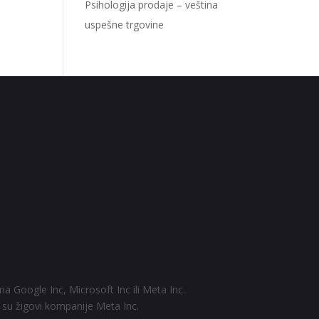
Psihologija prodaje – veština
uspešne trgovine
a Google Inc, Microsoft Inc ili Meta Inc.
su žigovi kompanije Meta Inc.