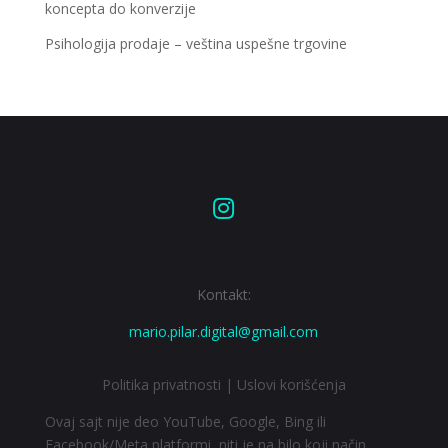
koncepta do konverzije
Psihologija prodaje – veština uspešne trgovine

Kontakt:
mario.pilar.digital@gmail.com
Politika privatnosti
|
Uslovi korišćenja
Ovaj sajt nije deo YouTube, Google, Bing ili
Facebook/Meta platformi, niti je na bilo koji način