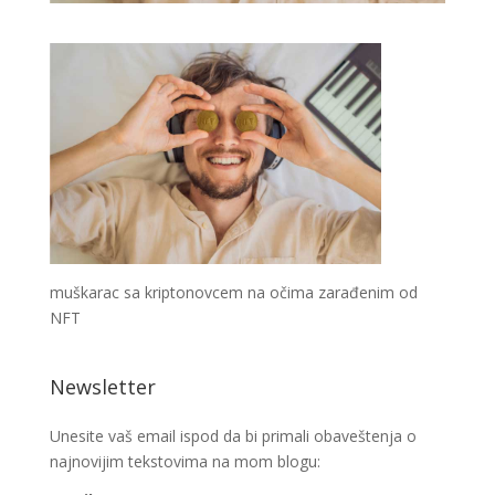
muškarac sa kriptonovcem na očima zarađenim od
NFT
Newsletter
Unesite vaš email ispod da bi primali obaveštenja o
najnovijim tekstovima na mom blogu: