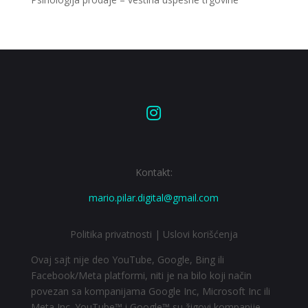

Kontakt:
mario.pilar.digital@gmail.com
Politika privatnosti
|
Uslovi korišćenja
Ovaj sajt nije deo YouTube, Google, Bing ili
Facebook/Meta platformi, niti je na bilo koji način
povezan sa kompanijama Google Inc, Microsoft Inc ili
Meta Inc. YouTube™ i Google™ su žigovi kompanije