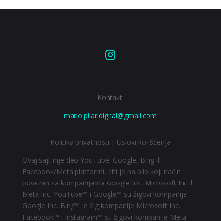

Kontakt:
mario.pilar.digital@gmail.com
Politika privatnosti
|
Uslovi korišćenja
Ovaj sajt nije deo YouTube, Google, Bing ili
Facebook/Meta platformi, niti je na bilo koji način
povezan sa kompanijama Google Inc, Microsoft Inc ili
Meta Inc. YouTube™ i Google™ su žigovi kompanije
Google Inc. Bing™ je žig kompanije Microsoft Inc.
Facebook™ i Instagram™ su žigovi kompanije Meta